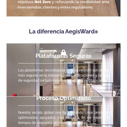
objetivos
Net Zero
y reforzando la credibilidad ante
inversionistas, clientes y entes reguladores.
La diferencia AegisWard
®
Plataformas Seguras
Las plataformas tecnológicas de AegisWard
®
son de las
más seguras en la industria, con certificaciones y ratings
de seguridad incluso mayores a instituciones bancarias.
Proceso Optimizado
Nuestra escala global nos ha permitido crear procesos
optimizados apoyados con ML/AI a fin de minimizar
tiempos de respuesta en nuestra operación.