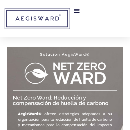
content
MITIGACIÓN DE RIESGO
NUESTRA EMPRESA
Solución AegisWard®
Net Zero Ward: Reducción y
compensación de huella de carbono
AegisWard®
ofrece
estrategias adaptadas a su
organización para la reducción de huella de carbono
y mecanismos para la compensación del impacto