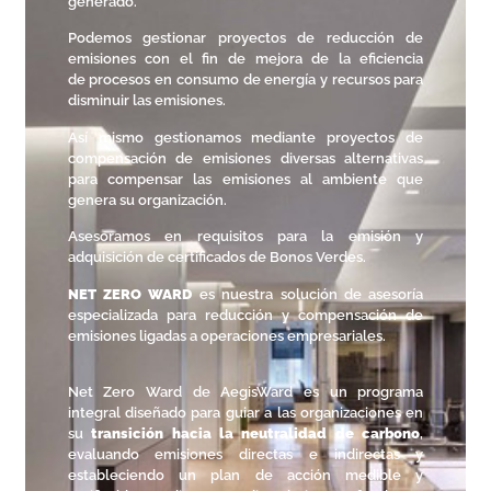
generado.
Podemos
gestionar
proyectos de reducción de
emisiones con el fin de
mejora
de la eficiencia
de
procesos
en consumo de energía y recursos para
disminuir las emisiones.
Así mismo gestionamos mediante proyectos de
compensación de emisiones diversas alternativas
para compensar las emisiones al ambiente que
genera su organización.
Asesoramos en requisitos para la emisión y
adquisición de certificados de Bonos Verdes.
NET ZERO WARD
es nuestra solución de asesoría
especializada para reducción y compensación de
emisiones ligadas a operaciones empresariales.
Net Zero Ward de AegisWard es un programa
integral diseñado para guiar a las organizaciones en
su
transición hacia la neutralidad de carbono
,
evaluando emisiones directas e indirectas y
estableciendo un plan de acción medible y