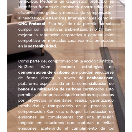
verificable. Mediante un diagnóstico profundo, se
identifican fuentes de emisiones, oportunidades de
eficiencia energética y medidas de compensación
alineadas con estándares internacionales como el
GHG Protocol
. Esta hoja de ruta permite no solo
cumplir con normativas ambientales, sino también
mejorar la reputación corporativa y generar valor
competitivo en mercados cada vez más enfocados
en la
sostenibilidad
.
Como parte del compromiso con la acción climática,
NetZero Ward incorpora estrategias de
compensación de carbono
que pueden ejecutarse
de forma directa a través de
Ecobonos.net
,
plataforma especializada en la comercialización de
bonos de mitigación de carbono
certificados. Esto
permite a las empresas adquirir créditos respaldados
por proyectos ambientales reales, garantizando
trazabilidad y transparencia en el proceso de
compensación. Con este enfoque, la reducción de
emisiones se complementa con una inversión
tangible en soluciones que capturan o evitan
emisiones, acelerando el cumplimiento de los