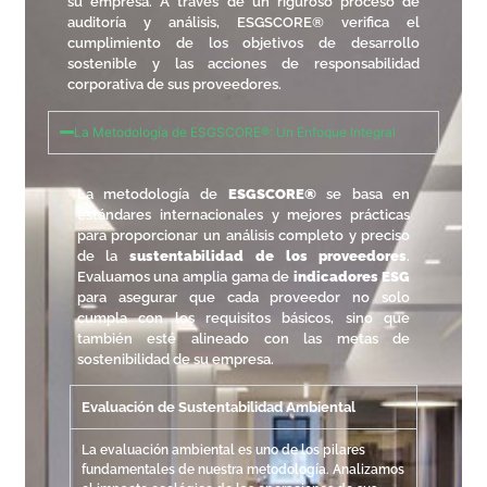
su empresa. A través de un riguroso proceso de
auditoría y análisis, ESGSCORE® verifica el
cumplimiento de los objetivos de desarrollo
sostenible y las acciones de responsabilidad
corporativa de sus proveedores.
La Metodología de ESGSCORE®: Un Enfoque Integral
La metodología de
ESGSCORE®
se basa en
estándares internacionales y mejores prácticas
para proporcionar un análisis completo y preciso
de la
sustentabilidad de los proveedores
.
Evaluamos una amplia gama de
indicadores ESG
para asegurar que cada proveedor no solo
cumpla con los requisitos básicos, sino que
también esté alineado con las metas de
sostenibilidad de su empresa.
Evaluación de Sustentabilidad Ambiental
La evaluación ambiental es uno de los pilares
fundamentales de nuestra metodología. Analizamos