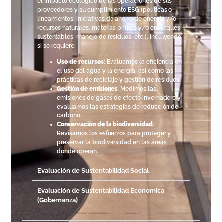
el impacto ecológico de las operaciones de sus
proveedores y su cumplimiento ESG (
políticas o
lineamientos, iniciativas de ahorro de energía y/o
recursos naturales, materias primas y/o empaques
sustentables, manejo de residuos, etc.
), incluyendo
si se requiere:
Uso de recursos
: Evaluamos la eficiencia en
el uso del agua y la energía, así como las
prácticas de reciclaje y gestión de residuos.
Gestión de emisiones
: Medimos las
emisiones de gases de efecto invernadero y
evaluamos las estrategias de reducción de
carbono.
Conservación de la biodiversidad
:
Revisamos los esfuerzos para proteger y
preservar la biodiversidad en las áreas
donde operan.
Evaluación de Sustentabilidad Social
Evaluación de Sustentabilidad Económica
(Gobernanza)