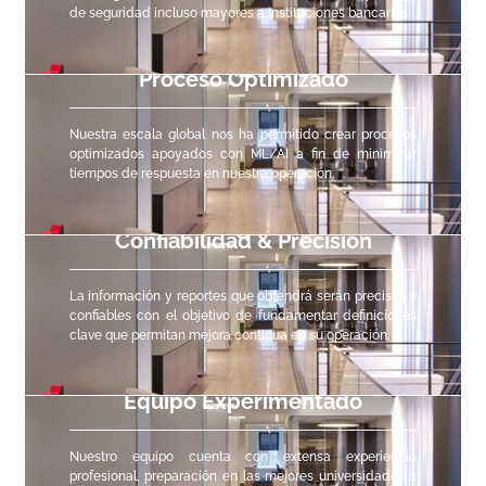
de seguridad incluso mayores a instituciones bancarias.
Proceso Optimizado
Nuestra escala global nos ha permitido crear procesos
optimizados apoyados con ML/AI a fin de minimizar
tiempos de respuesta en nuestra operación.
Confiabilidad & Precisión
La información y reportes que obtendrá serán precisos y
confiables con el objetivo de fundamentar definiciones
clave que permitan mejora continua en su operación.
Equipo Experimentado
Nuestro equipo cuenta con extensa experiencia
profesional, preparación en las mejores universidades a