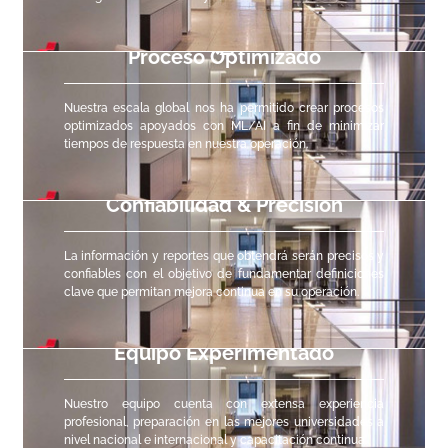
Proceso Optimizado
Nuestra escala global nos ha permitido crear procesos
optimizados apoyados con ML/AI a fin de minimizar
tiempos de respuesta en nuestra operación.
Confiabilidad & Precisión
La información y reportes que obtendrá serán precisos y
confiables con el objetivo de fundamentar definiciones
clave que permitan mejora continua en su operación.
Equipo Experimentado
Nuestro equipo cuenta con extensa experiencia
profesional, preparación en las mejores universidades a
nivel nacional e internacional y capacitación continua.