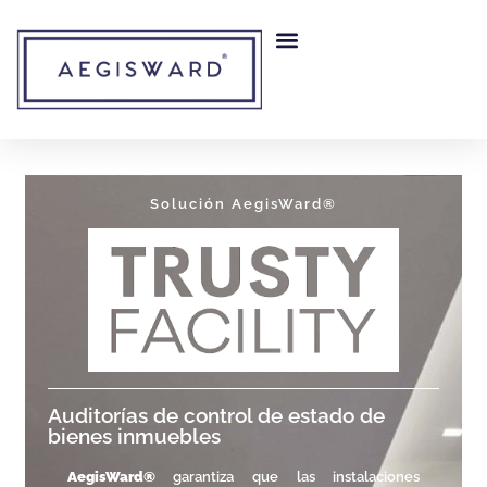
content
MITIGACIÓN DE RIESGO
NUESTRA EMPRESA
Solución AegisWard®
Auditorías de control de estado de
bienes inmuebles
AegisWard®
g
arantiza que las instalaciones