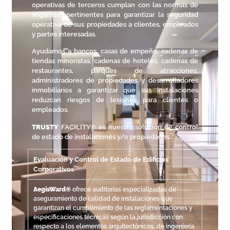
operativas de terceros cumplan con las normas de
seguridad pertinentes para garantizar la seguridad
operativa de sus propiedades a clientes, empleados
y partes interesadas.
Ayudamos a bancos, casas de empeño, cadenas de
tiendas minoristas, cadenas de hoteles, cadenas de
restaurantes, parques de atracciones,
administradores de propiedades y desarrolladores
inmobiliarios a garantizar que sus instalaciones
reduzcan riesgos de lesiones para clientes o
empleados.
TRUSTY
FACILITY® es nuestra solución de control
de estado de instalaciones y/o propiedades.
Evaluación y Control de Estado de Edificios
Corporativos
AegisWard®
ofrece auditorías especializadas de
aseguramiento de calidad de instalaciones que
garantizan el cumplimiento de las reglamentaciones y
especificaciones técnicas según la jurisdicción con
respecto a los elementos arquitectónicos, de ingeniería