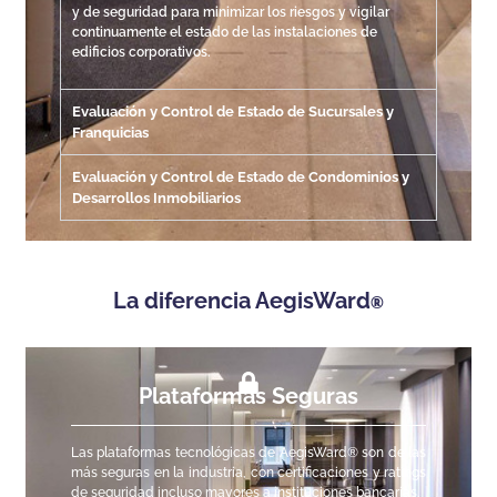
y de seguridad para minimizar los riesgos y vigilar
continuamente el estado de las instalaciones de
edificios corporativos.
Evaluación y Control de Estado de Sucursales y
Franquicias
Evaluación y Control de Estado de Condominios y
Desarrollos Inmobiliarios
La diferencia AegisWard
®
Plataformas Seguras
Las plataformas tecnológicas de AegisWard
®
son de las
más seguras en la industria, con certificaciones y ratings
de seguridad incluso mayores a instituciones bancarias.