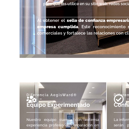
para que las utilice en su sitio web, redes soc
Al obtener el
sello de confianza empresari
empresa cumplida
. Este reconocimiento 
comerciales y fortalece las relaciones con cl
Diferencia AegisWard®
Difere
Equipo Experimentado
Confi
Nuestro equipo cuenta con extensa
La infor
experiencia profesional, preparación en
serán p