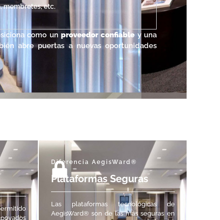
n, membretes, etc.
siciona como un
proveedor confiable
y una
bién abre puertas a nuevas oportunidades
Diferencia AegisWard®
Plataformas Seguras
Las plataformas tecnológicas de
permitido
AegisWard
®
son de las más seguras en
apoyados