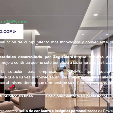
para MiPymes.
DO.COM
evaluación de cumplimiento más innovadora y conveniente 
resariales desarrollada por AegisWard® que impulsa el
ejora continua que no solo beneficia a las empresas participan
a solución para empresas y MiPyMEs que requiere
ible
que a su vez se convierte en una
conveniente herramienta
noce al mismo tiempo que demuestran su esfuerzo y responsabil
il público en línea
Posicionamiento web profesional
porcionamos
sello de confianza e insignias personalizadas
de Prove