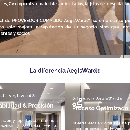
iales, CV corporativo, materiales publicitarios, tarjetas de presentació
al
de PROVEEDOR CUMPLIDO AegisWard®, su empresa se po
no solo mejora la reputación de su negocio, sino que tam
ientes y socios.
La diferencia AegisWard
®
ncia AegisWard®
Diferencia AegisWard®
abilidad & Precisión
Proceso Optimizado
mación y reportes que obtendrá
Nuestra escala global nos ha 
recisos y confiables con el
crear procesos optimizados 