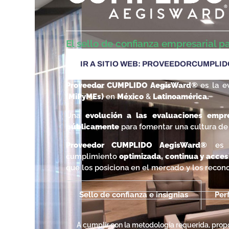
El sello de confianza empresarial 
IR A SITIO WEB: PROVEEDORCUMPLI
Proveedor CUMPLIDO AegisWard®
es la 
(MiPyMEs)
en
México
&
Latinoamérica.
Una
evolución a las evaluaciones emp
públicamente
para fomentar una cultura de m
Proveedor CUMPLIDO AegisWard
®
es l
cumplimiento
optimizada, continua y acces
que los posiciona en el mercado y los reco
Sello de confianza e insignias
Perf
A cumplir con la metodología requerida, pro